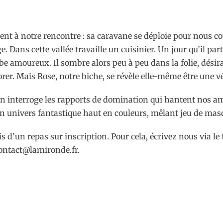
ent à notre rencontre : sa caravane se déploie pour nous co
. Dans cette vallée travaille un cuisinier. Un jour qu’il part
be amoureux. Il sombre alors peu à peu dans la folie, désir
orer. Mais Rose, notre biche, se révèle elle-même être une 
 interroge les rapports de domination qui hantent nos amo
univers fantastique haut en couleurs, mêlant jeu de mas
is d’un repas sur inscription. Pour cela, écrivez nous via le
contact@lamironde.fr.
P
ar
ta
g