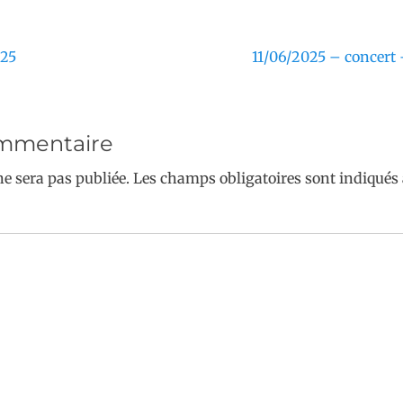
er
Next
025
11/06/2025 – concer
post:
ommentaire
ne sera pas publiée.
Les champs obligatoires sont indiqués