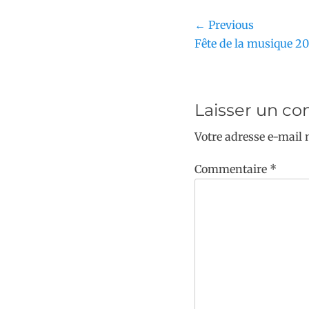
b
Li
Navigation
← Previous
o
n
Previous
Fête de la musique 2
de
o
k
post:
l’article
k
Laisser un c
Votre adresse e-mail 
Commentaire
*