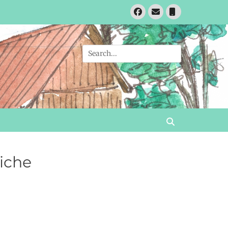
Facebook
Email
Phone
Search
for:
Search
Biche