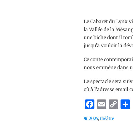
Le Cabaret du Lynx vi
la Vallée de la Mésange
une biche dont il tom
jusqu’à vouloir la dév
Ce conte contemporain
nous emmène dans un 
Le spectacle sera suiv
où à l’adresse email 
F
E
C
a
m
o
Tags
2025
,
théâtre
c
ai
p
e
l
y