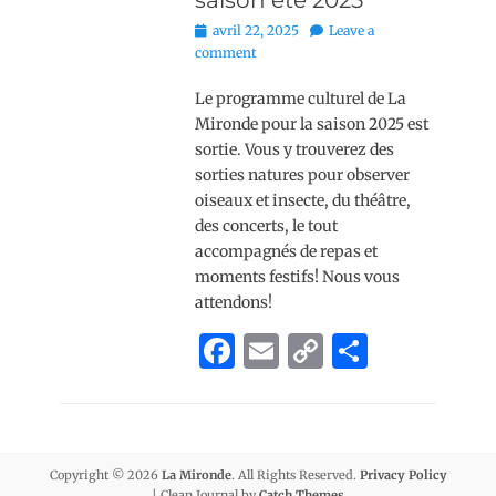
saison été 2025
b
Li
er
Posted
avril 22, 2025
Leave a
o
n
on
comment
o
k
Le programme culturel de La
k
Mironde pour la saison 2025 est
sortie. Vous y trouverez des
sorties natures pour observer
oiseaux et insecte, du théâtre,
des concerts, le tout
accompagnés de repas et
moments festifs! Nous vous
attendons!
F
E
C
P
a
m
o
ar
c
ai
p
ta
e
l
y
g
Copyright © 2026
La Mironde
. All Rights Reserved.
Privacy Policy
b
Li
er
| Clean Journal by
Catch Themes