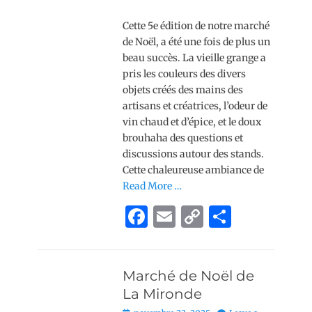
Cette 5e édition de notre marché
de Noël, a été une fois de plus un
beau succès. La vieille grange a
pris les couleurs des divers
objets créés des mains des
artisans et créatrices, l’odeur de
vin chaud et d’épice, et le doux
brouhaha des questions et
discussions autour des stands.
Cette chaleureuse ambiance de
Read More …
F
E
C
P
a
m
o
ar
c
ai
p
ta
Marché de Noël de
e
l
y
g
La Mironde
b
Li
er