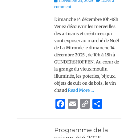
Posted
novembre 23, 2025
Leave a
o
n
on
comment
o
k
Dimanche 14 décembre 10h-18h
k
Venez découvrir les merveilles
des artisans et créatrices qui
vont exposer au marché de Noël
de La Mironde le dimanche 14
décembre 2025 , de 10h à 18h à
GUNDERSHOFFEN. Au cœur de
la grange du vieux moulin
illuminée, les poteries, bijoux,
objets de cuir ou de bois, le vin
chaud
Read More …
F
E
C
P
a
m
o
ar
c
ai
p
ta
Programme de la
e
l
y
g