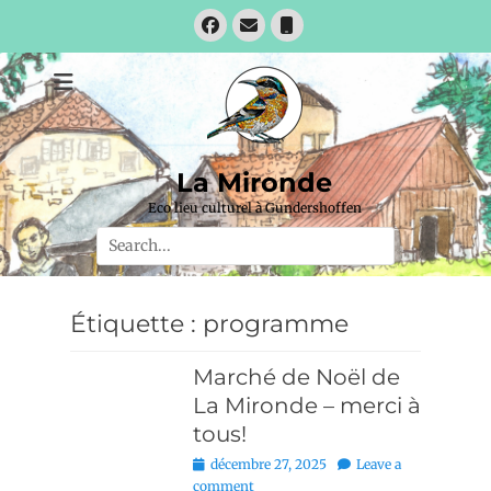
Skip
Facebook
Email
Phone
to
content
La Mironde
Eco lieu culturel à Gundershoffen
Search
for:
Étiquette :
programme
Marché de Noël de
La Mironde – merci à
tous!
Posted
décembre 27, 2025
Leave a
on
comment